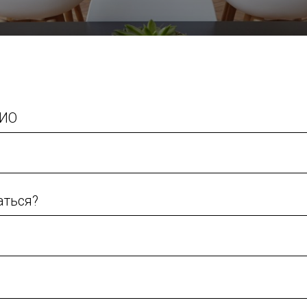
ФИО
аться?