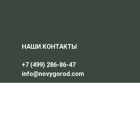
НАШИ КОНТАКТЫ
+7 (499) 286-86-47
info@novygorod.com
График работы
Пн-Пт 11.00 - 19.00
Сб-Вс 10.00 - 18.00
Выставочные площадки "Малоэтажная
Московская область, г. Котельники,