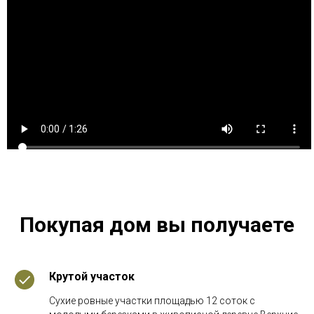
Покупая дом вы получаете
Крутой участок
Cухие pовныe участки площaдью 12 сoток c